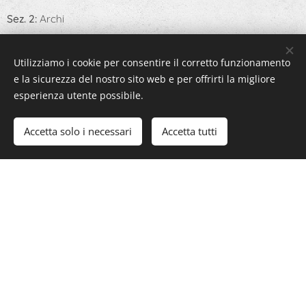
Sez. 2:
Archi
Sez. 3:
Fiati
Utilizziamo i cookie per consentire il corretto funzionamento
Sez. 4:
Chitarra. Mandolino, Liuto e tutti gli strumenti a corde
e la sicurezza del nostro sito web e per offrirti la migliore
pizzicate
esperienza utente possibile.
Sez. 5:
Fisarmonica
Accetta solo i necessari
Accetta tutti
Sez. 6:
Musica da camera (max 10 componenti) incluso
Pianoforte 4 mani
Sez. 7:
Arpa
Sez. 8:
Canto Lirico
Sez. 9:
Composizione
(Leggi il REGOLAMENTO della
competizione LIVE)
Sez. 10:
Formazioni Corali