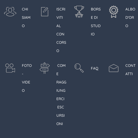
CHI
ISCRI
BORS
ALBO
SIAM
VITI
E DI
D'OR
O
AL
STUD
O
CON
IO
CORS
O
FOTO
COM
CONT
FAQ
-
E
ATTI
VIDE
RAGG
O
IUNG
ERCI
ESC
URSI
ONI