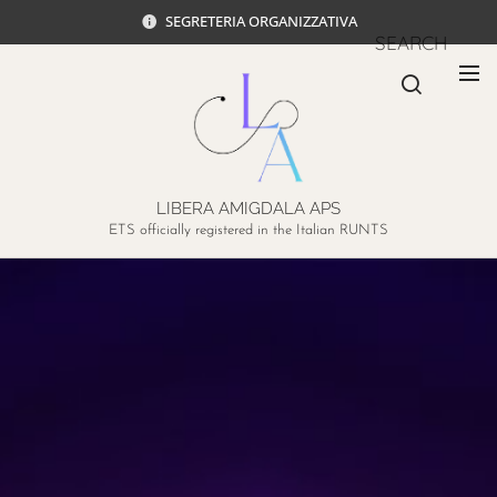
SEGRETERIA ORGANIZZATIVA
SEARCH
LIBERA AMIGDALA APS
ETS officially registered in the Italian RUNTS