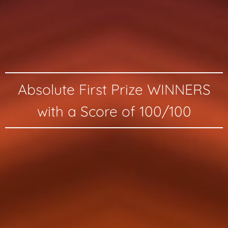
Absolute First Prize WINNERS
with a Score of 100/100